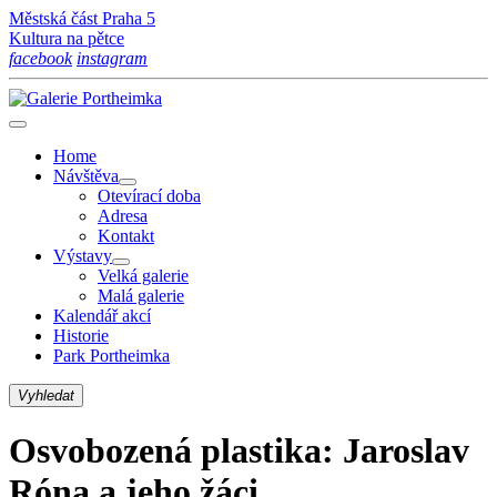
Městská část Praha 5
Kultura na pětce
facebook
instagram
Home
Návštěva
Otevírací doba
Adresa
Kontakt
Výstavy
Velká galerie
Malá galerie
Kalendář akcí
Historie
Park Portheimka
Vyhledat
Osvobozená plastika: Jaroslav
Róna a jeho žáci