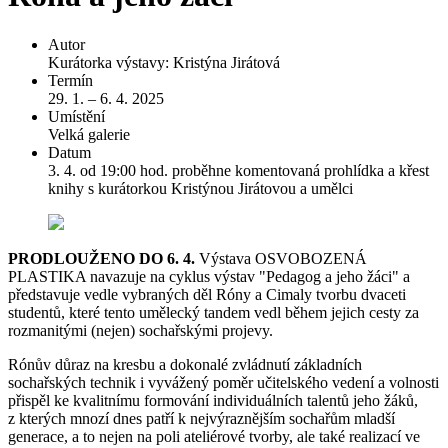
Autor
Kurátorka výstavy: Kristýna Jirátová
Termín
29. 1. – 6. 4. 2025
Umístění
Velká galerie
Datum
3. 4. od 19:00 hod. proběhne komentovaná prohlídka a křest
knihy s kurátorkou Kristýnou Jirátovou a umělci
PRODLOUŽENO DO 6. 4.
Výstava OSVOBOZENÁ
PLASTIKA navazuje na cyklus výstav "Pedagog a jeho žáci" a
představuje vedle vybraných děl Róny a Cimaly tvorbu dvaceti
studentů, které tento umělecký tandem vedl během jejich cesty za
rozmanitými (nejen) sochařskými projevy.
Rónův důraz na kresbu a dokonalé zvládnutí základních
sochařských technik i vyvážený poměr učitelského vedení a volnosti
přispěl ke kvalitnímu formování individuálních talentů jeho žáků,
z kterých mnozí dnes patří k nejvýraznějším sochařům mladší
generace, a to nejen na poli ateliérové tvorby, ale také realizací ve