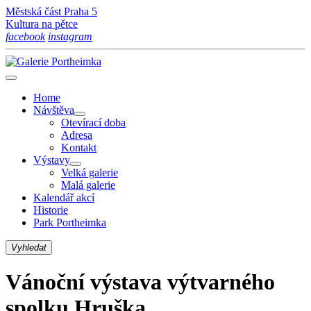
Městská část Praha 5
Kultura na pětce
facebook
instagram
Home
Návštěva
Otevírací doba
Adresa
Kontakt
Výstavy
Velká galerie
Malá galerie
Kalendář akcí
Historie
Park Portheimka
Vyhledat
Vánoční výstava výtvarného
spolku Hruška