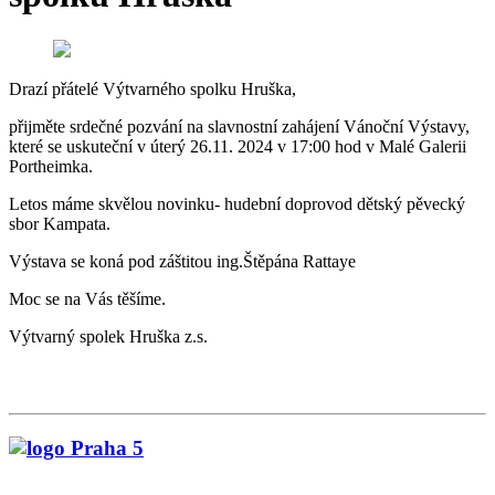
Drazí přátelé Výtvarného spolku Hruška,
přijměte srdečné pozvání na slavnostní zahájení Vánoční Výstavy,
které se uskuteční v úterý 26.11. 2024 v 17:00 hod v Malé Galerii
Portheimka.
Letos máme skvělou novinku- hudební doprovod dětský pěvecký
sbor Kampata.
Výstava se koná pod záštitou ing.Štěpána Rattaye
Moc se na Vás těšíme.
Výtvarný spolek Hruška z.s.